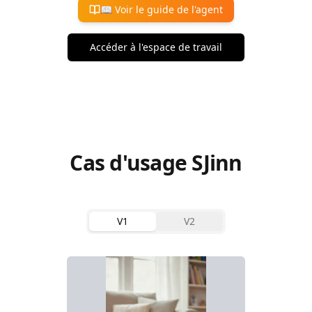
📖
Voir le guide de l'agent
Accéder à l'espace de travail
Cas d'usage SJinn
V1
V2