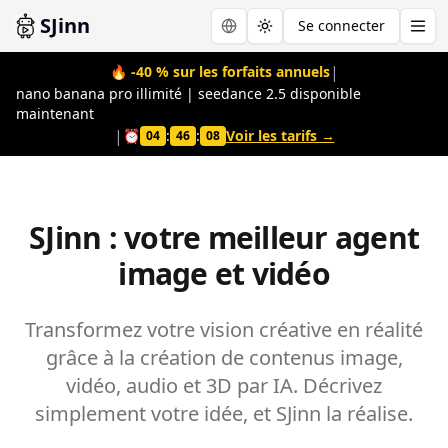
SJinn
Se connecter
Toggle theme
|
🔥
-40 % sur les forfaits annuels
nano banana pro illimité | seedance 2.5 disponible
maintenant
|
⏰
:
:
Voir les tarifs →
04
46
07
SJinn : votre meilleur agent
image et vidéo
Transformez votre vision créative en réalité
grâce à la création de contenus image,
vidéo, audio et 3D par IA. Décrivez
simplement votre idée, et SJinn la réalise.