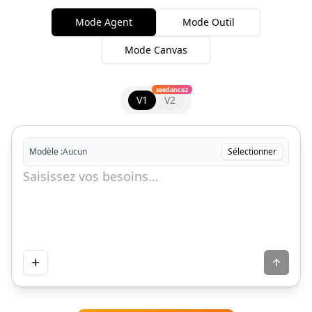
Mode Agent
Mode Outil
Mode Canvas
seedance2
V1
V2
Modèle :
Aucun
Sélectionner