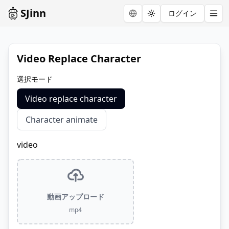
SJinn
ログイン
Toggle theme
Video Replace Character
選択モード
Video replace character
Character animate
video
動画アップロード
mp4