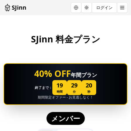
SJinn
ログイン
Toggle theme
SJinn 料金プラン
40% OFF
年間プラン
19
29
19
終了まで：
時間
分
秒
期間限定オファー - お見逃しなく！
メンバー