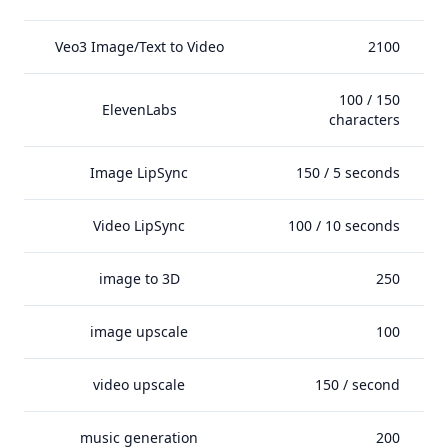
Veo3 Image/Text to Video
2100
100 / 150
ElevenLabs
characters
Image LipSync
150 / 5 seconds
Video LipSync
100 / 10 seconds
image to 3D
250
image upscale
100
video upscale
150 / second
music generation
200