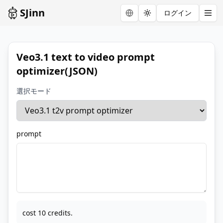
SJinn
ログイン
Toggle theme
Veo3.1 text to video prompt
optimizer(JSON)
選択モード
prompt
cost 10 credits.