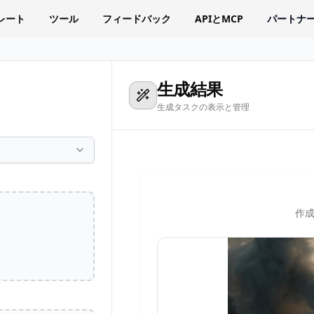
レート
ツール
フィードバック
APIとMCP
パートナ
生成結果
生成タスクの表示と管理
作