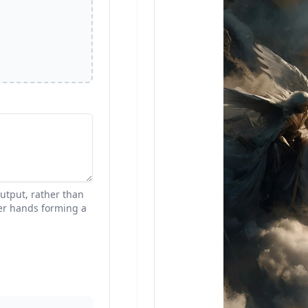
output, rather than
her hands forming a