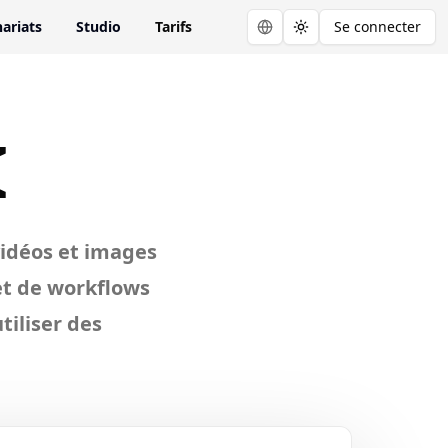
ariats
Studio
Tarifs
Se connecter
Toggle theme
field
I
vidéos et images
et de workflows
tiliser des