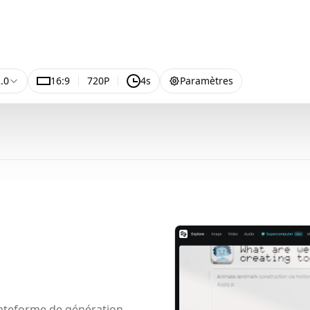
.0
16:9
720P
4s
Paramètres
lateforme de génération