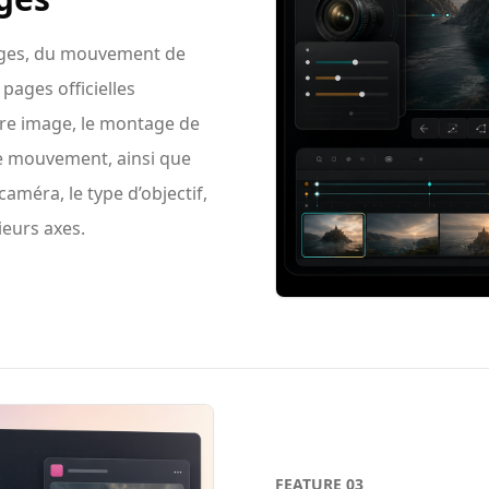
mages, du mouvement de
pages officielles
ère image, le montage de
le mouvement, ainsi que
améra, le type d’objectif,
ieurs axes.
FEATURE
03