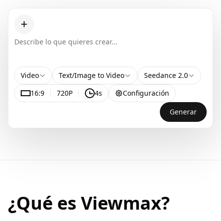
+
Video
Text/Image to Video
Seedance 2.0
16:9
720P
4s
Configuración
Generar
¿Qué es Viewmax?